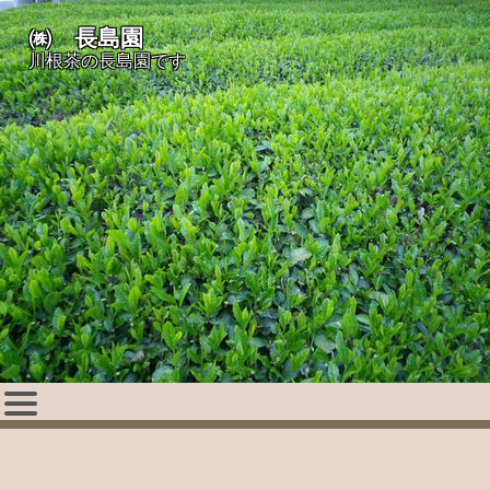
㈱ 長島園
川根茶の長島園です